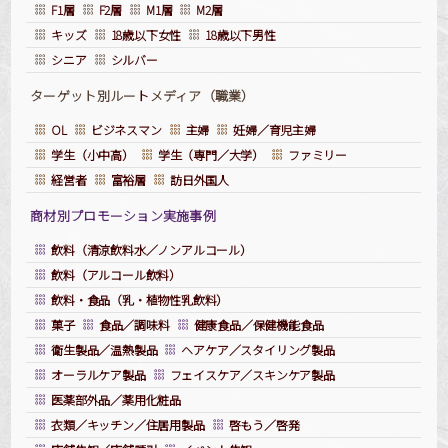
F1層
F2層
M1層
M2層
キッズ
18歳以下女性
18歳以下男性
シニア
シルバー
ターゲット別ルー
ト
メディア（職業）
OL
ビジネスマン
主婦
妊婦／育児主婦
学生（小中高）
学生（専門／大学）
ファミリー
経営者
富裕層
訪日外国人
商材別プロモーション実施事例
飲料（清涼飲料水／ノンアルコール）
飲料（アルコール飲料）
飲料・食品（乳・植物性乳飲料）
菓子
食品／調味料
健康食品／保健機能食品
衛生製品／温熱製品
ヘアケア／スタイリング製品
オーラルケア製品
フェイスケア／スキンケア製品
医薬部外品／薬用化粧品
衣類／キッチン／住居用製品
啓もう／啓発