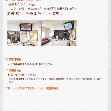
1医院あたり： 1～3台
モニター台数： 全国1,080台（放映医院数最大約900院）
放映回数： 1日8回保証（月20日～25営業日）
媒体情報
その他情報はお問い合わせください
実施料金
お問い合わせください
※本情報は変更になる場合があります。詳細は都度確認になりますので、別途お問い合わせく
ださい。
本ルートでのプロモーション実施事例
[商材]
[!% if (image.url!="") { %]