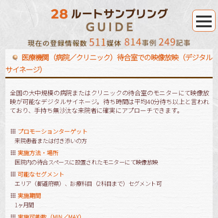
医療機関（病院／クリニック）待合室での映像放映（デジタル
サイネージ）
全国の大中規模の病院またはクリニックの待合室のモニターにて映像放
映が可能なデジタルサイネージ。待ち時間は平均40分待ち以上と言われ
ており、手持ち無沙汰な来院者に確実にアプローチできます。
プロモーションターゲット
来院患者または付き添いの方
実施方法・場所
医院内の待合スペースに設置されたモニターにて映像放映
可能なセグメント
エリア（都道府県）、診療科目（2科目まで）セグメント可
実施期間
1ヶ月間
実施可能数（MIN／MAX）