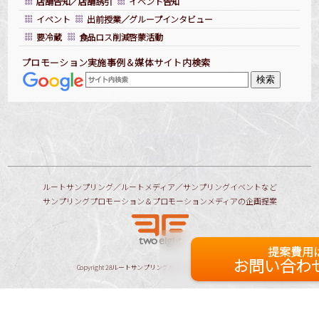
店舗告知／店舗誘引
イベント告知
イベント
出前授業／グループインタビュー
要冷蔵
食品ロス削減啓蒙活動
プロモーション実施事例＆媒体サイト内検索
ルートサンプリング／ルートメディア／サンプリングイベントなど
サンプリングプロモーション＆プロモーションメディアの企画提案
提案費用
お問い合わ
Copyright
28ルートサンプリングガイド
All Rights Reserved.