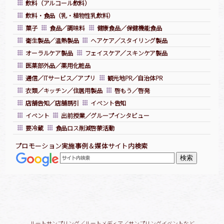
飲料（アルコール飲料）
飲料・食品（乳・植物性乳飲料）
菓子
食品／調味料
健康食品／保健機能食品
衛生製品／温熱製品
ヘアケア／スタイリング製品
オーラルケア製品
フェイスケア／スキンケア製品
医薬部外品／薬用化粧品
通信／ITサービス／アプリ
観光地PR／自治体PR
衣類／キッチン／住居用製品
啓もう／啓発
店舗告知／店舗誘引
イベント告知
イベント
出前授業／グループインタビュー
要冷蔵
食品ロス削減啓蒙活動
プロモーション実施事例＆媒体サイト内検索
ルートサンプリング／ルートメディア／サンプリングイベントなど