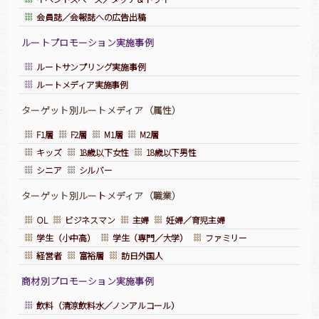
会員誌／会報誌への広告出稿
ルートプロモーション実施事例
ルートサンプリング実施事例
ルートメディア実施事例
ターゲット別ルートメディア（属性）
F1層
F2層
M1層
M2層
キッズ
18歳以下女性
18歳以下男性
シニア
シルバー
ターゲット別ルー
ト
メディア（職業）
OL
ビジネスマン
主婦
妊婦／育児主婦
学生（小中高）
学生（専門／大学）
ファミリー
経営者
富裕層
訪日外国人
商材別プロモーション実施事例
飲料（清涼飲料水／ノンアルコール）