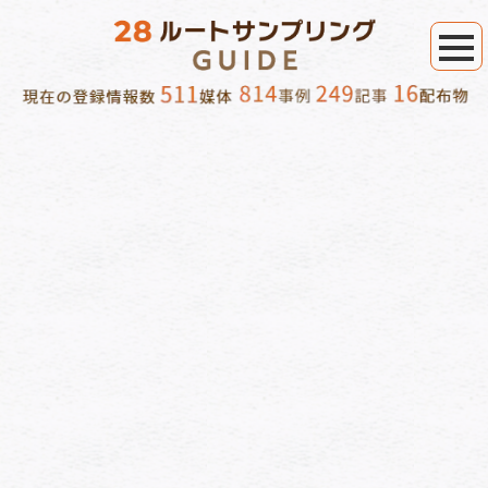
18歳以下男性 で絞り込み
[%category%]
[%tags%]
[%lead%]
[商材/訴求内容]
[%article_list_start%][%list_start%]
[!% if (image.url!="") { %]
[!% } %]
[%list_end%]
[%title%]
[%article_short_50%]
詳細を見る
[%navi-pagenation%]