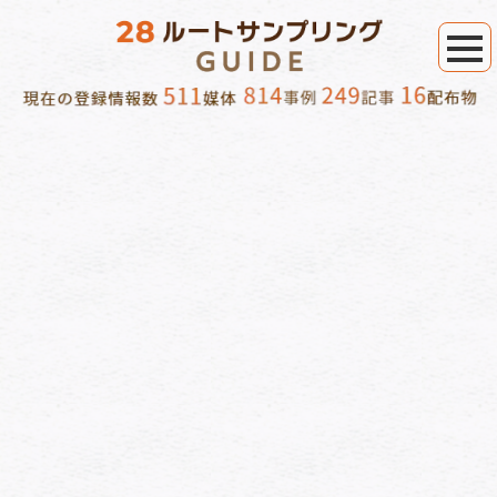
オーラルケア製品 で絞り込み
[%category%]
[%tags%]
[%lead%]
[商材/訴求内容]
[%article_list_start%][%list_start%]
[!% if (image.url!="") { %]
[!% } %]
[%list_end%]
[%title%]
[%article_short_50%]
詳細を見る
[%navi-pagenation%]