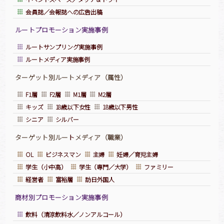
会員誌／会報誌への広告出稿
ルートプロモーション実施事例
ルートサンプリング実施事例
ルートメディア実施事例
ターゲット別ルートメディア（属性）
F1層
F2層
M1層
M2層
キッズ
18歳以下女性
18歳以下男性
シニア
シルバー
ターゲット別ルー
ト
メディア（職業）
OL
ビジネスマン
主婦
妊婦／育児主婦
学生（小中高）
学生（専門／大学）
ファミリー
経営者
富裕層
訪日外国人
商材別プロモーション実施事例
飲料（清涼飲料水／ノンアルコール）