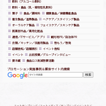
飲料（アルコール飲料）
飲料・食品（乳・植物性乳飲料）
菓子
食品／調味料
健康食品／保健機能食品
衛生製品／温熱製品
ヘアケア／スタイリング製品
オーラルケア製品
フェイスケア／スキンケア製品
医薬部外品／薬用化粧品
通信／ITサービス／アプリ
観光地PR／自治体PR
衣類／キッチン／住居用製品
啓もう／啓発
店舗告知／店舗誘引
イベント告知
イベント
出前授業／グループインタビュー
要冷蔵
食品ロス削減啓蒙活動
プロモーション実施事例＆媒体サイト内検索
ルートサンプリング／ルートメディア／サンプリングイベントなど