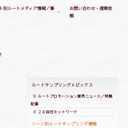
ト別ルートメディア情報／事
お問い合わせ・提案依
頼
ルートメディア媒体情報
サンプリングシーン
／大学）
デジタルサイネージ
衣類／キッチン／住居用製品
ヘルスケアシーン
各種ルートメディア
衛生製品／温熱製品
ビューティシーン
イベント／タッチ&トライ
店舗告知／店舗誘引
運動シーン
会員誌／会報誌への広告出稿
啓もう／啓発
非日常シーン
品
ルートサンプリングトピックス
ルートプロモーション業界ニュース／特集
記事
２８自社ネットワーク
シーン別ルートサンプリング情報