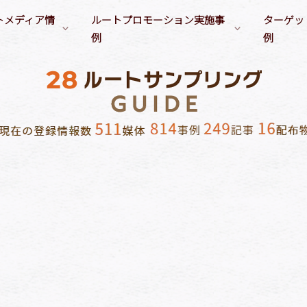
トメディア情
ルートプロモーション実施事
ターゲッ
例
例
ンル別プロモーション実施事例
サンプリングターゲット（職
（清涼飲料水）
会社／塾／スクールでのルートサンプリング
業）
要冷蔵商品
学生（専門
・食品（乳・植物性乳飲料）
自宅でのルートサンプリング
イベント告知
ファミリー
OL
（アルコール飲料）
その他のルートサンプリング
ヘアケア／スタイリング製品
経営者
ビジネスマン
オーラルケア製品
富裕層
主婦
／調味料
フェイスケア／スキンケア製
訪日外国人
妊婦・育児主婦
学生（小中高）