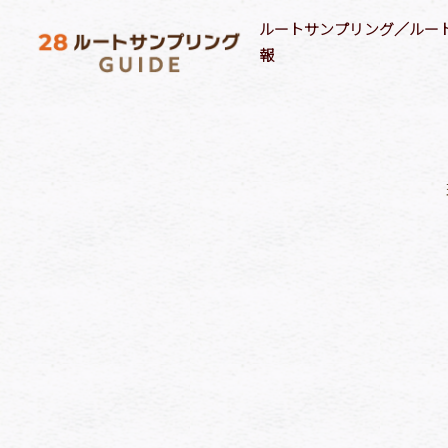
ルートサンプリング／ルー
報
ルートサンプリング媒体情報
ルートプロモーション実施事例
サンプリングターゲット(属性)
商品ジャ
28自社ネットワークメディア
最新のルートサンプリング実施事例
F1層
18歳以下女性
飲料
店舗／施設でのルートサンプリング
最新のルートメディア実施事例
F2層
18歳以下男性
飲料
教育機関でのルートサンプリング
M1層
シニア
飲料
医療機関でのルートサンプリング
M2層
シルバー
菓子
医薬部外品／薬用化粧品 で絞り込み
キッズ
食品
[%category%]
[%tags%]
[%lead%]
[商材/訴求内容]
[%article_list_start%][%list_start%]
[!% if
(image.url!="") { %]
[!% } %]
[%list_end%]
[%title%]