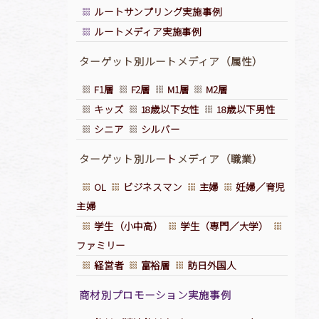
ルートサンプリング実施事例
ルートメディア実施事例
ターゲット別ルートメディア（属性）
F1層
F2層
M1層
M2層
キッズ
18歳以下女性
18歳以下男性
シニア
シルバー
ターゲット別ルー
ト
メディア（職業）
OL
ビジネスマン
主婦
妊婦／育児
主婦
学生（小中高）
学生（専門／大学）
ファミリー
経営者
富裕層
訪日外国人
商材別プロモーション実施事例