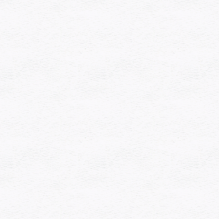
[%navi-pagenation%]
ペー