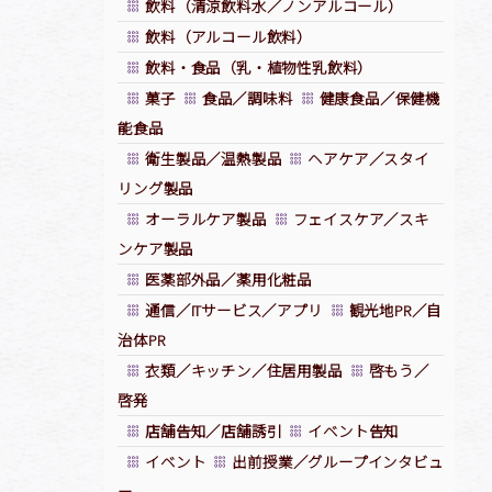
飲料（清涼飲料水／ノンアルコール）
飲料（アルコール飲料）
飲料・食品（乳・植物性乳飲料）
菓子
食品／調味料
健康食品／保健機
能食品
衛生製品／温熱製品
ヘアケア／スタイ
リング製品
オーラルケア製品
フェイスケア／スキ
ンケア製品
医薬部外品／薬用化粧品
通信／ITサービス／アプリ
観光地PR／自
治体PR
衣類／キッチン／住居用製品
啓もう／
啓発
店舗告知／店舗誘引
イベント告知
イベント
出前授業／グループインタビュ
ー