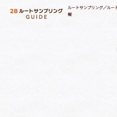
ルートサンプリング／ルー
報
ルートサンプリング媒体情報
ルートプロモーション実施事例
サンプリングターゲット(属性)
商品ジャ
28自社ネットワークメディア
最新のルートサンプリング実施事例
F1層
18歳以下女性
飲料
店舗／施設でのルートサンプリング
最新のルートメディア実施事例
F2層
18歳以下男性
飲料
教育機関でのルートサンプリング
M1層
シニア
飲料
医療機関でのルートサンプリング
M2層
シルバー
菓子
ヘルスケア で絞り込み
キッズ
食品
[%category%]
[%tags%]
[%lead%]
[商材/訴求内容]
[%article_list_start%][%list_start%]
[!% if
(image.url!="") { %]
[!% } %]
[%list_end%]
[%title%]