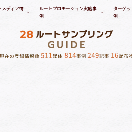
トメディア情
ルートプロモーション実施事
ターゲッ
例
例
ンル別プロモーション実施事例
サンプリングターゲット（職
（清涼飲料水）
会社／塾／スクールでのルートサンプリング
業）
要冷蔵商品
学生（専門
・食品（乳・植物性乳飲料）
自宅でのルートサンプリング
イベント告知
ファミリー
OL
（アルコール飲料）
その他のルートサンプリング
ヘアケア／スタイリング製品
経営者
ビジネスマン
オーラルケア製品
富裕層
主婦
／調味料
フェイスケア／スキンケア製
訪日外国人
妊婦・育児主婦
学生（小中高）