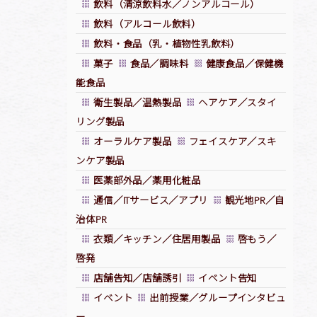
飲料（清涼飲料水／ノンアルコール）
飲料（アルコール飲料）
飲料・食品（乳・植物性乳飲料）
菓子
食品／調味料
健康食品／保健機
能食品
衛生製品／温熱製品
ヘアケア／スタイ
リング製品
オーラルケア製品
フェイスケア／スキ
ンケア製品
医薬部外品／薬用化粧品
通信／ITサービス／アプリ
観光地PR／自
治体PR
衣類／キッチン／住居用製品
啓もう／
啓発
店舗告知／店舗誘引
イベント告知
イベント
出前授業／グループインタビュ
ー