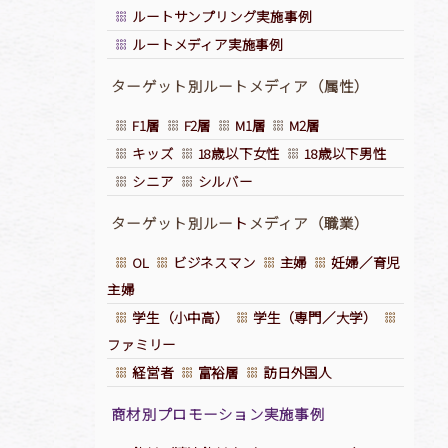
ルートサンプリング実施事例
ルートメディア実施事例
ターゲット別ルートメディア（属性）
F1層
F2層
M1層
M2層
キッズ
18歳以下女性
18歳以下男性
シニア
シルバー
ターゲット別ルー
ト
メディア（職業）
OL
ビジネスマン
主婦
妊婦／育児
主婦
学生（小中高）
学生（専門／大学）
ファミリー
経営者
富裕層
訪日外国人
商材別プロモーション実施事例