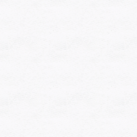
[%navi-pagenation%]
ペー