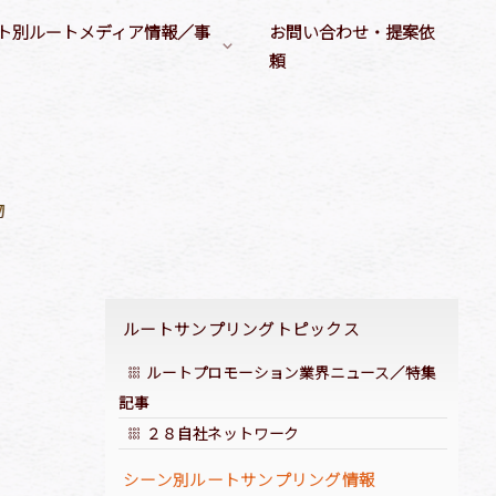
ト別ルートメディア情報／事
お問い合わせ・提案依
頼
ルートメディア媒体情報
サンプリングシーン
／大学）
デジタルサイネージ
衣類／キッチン／住居用製品
ヘルスケアシーン
各種ルートメディア
衛生製品／温熱製品
ビューティシーン
イベント／タッチ&トライ
店舗告知／店舗誘引
運動シーン
会員誌／会報誌への広告出稿
啓もう／啓発
非日常シーン
品
ルートサンプリングトピックス
ルートプロモーション業界ニュース／特集
記事
２８自社ネットワーク
シーン別ルートサンプリング情報