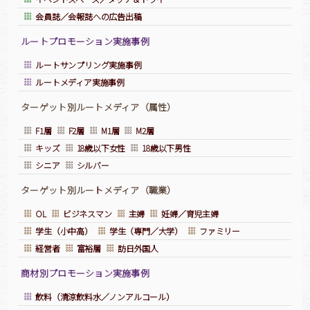
会員誌／会報誌への広告出稿
ルートプロモーション実施事例
ルートサンプリング実施事例
ルートメディア実施事例
ターゲット別ルートメディア（属性）
F1層
F2層
M1層
M2層
キッズ
18歳以下女性
18歳以下男性
シニア
シルバー
ターゲット別ルー
ト
メディア（職業）
OL
ビジネスマン
主婦
妊婦／育児主婦
学生（小中高）
学生（専門／大学）
ファミリー
経営者
富裕層
訪日外国人
商材別プロモーション実施事例
飲料（清涼飲料水／ノンアルコール）