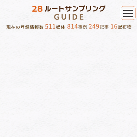
食品ロス削減啓蒙活動 で絞り込み
[%category%]
[%tags%]
[%lead%]
[商材/訴求内容]
[%article_list_start%][%list_start%]
[!% if (image.url!="") { %]
[!% } %]
[%list_end%]
[%title%]
[%article_short_50%]
詳細を見る
[%navi-pagenation%]