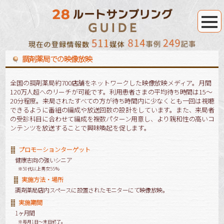
調剤薬局での映像放映
全国の調剤薬局約700店舗をネットワークした映像放映メディア。月間
120万人超へのリーチが可能です。利用患者さまの平均待ち時間は15～
20分程度。来局されたすべての方が待ち時間内に少なくとも一回は視聴
できるように番組の編成や放送回数の設計をしています。また、来局者
の受診科目に合わせて編成を複数パターン用意し、より親和性の高いコ
ンテンツを放送することで興味喚起を促します。
プロモーションターゲット
健康志向の強いシニア
※50代以上男女55％
実施方法・場所
調剤薬局店内スペースに設置されたモニターにて映像放映。
実施期間
1ヶ月間
※毎月1日～末日終了。