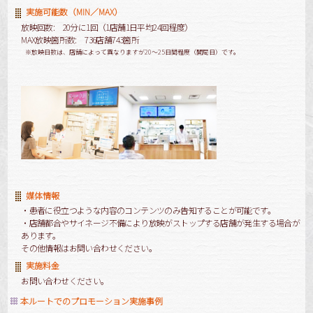
実施可能数（MIN／MAX）
放映回数: 20分に1回（1店舗1日平均24回程度）
MAX放映箇所数: 736店舗743箇所
※放映日数は、店舗によって異なりますが20～25日間程度（開局日）です。
媒体情報
・患者に役立つような内容のコンテンツのみ告知することが可能です。
・店舗都合やサイネージ不備により放映がストップする店舗が発生する場合が
あります。
その他情報はお問い合わせください。
実施料金
お問い合わせください。
本ルートでのプロモーション実施事例