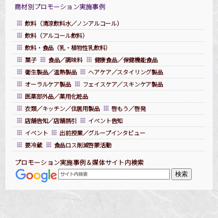
商材別プロモーション実施事例
飲料（清涼飲料水／ノンアルコール）
飲料（アルコール飲料）
飲料・食品（乳・植物性乳飲料）
菓子
食品／調味料
健康食品／保健機能食品
衛生製品／温熱製品
ヘアケア／スタイリング製品
オーラルケア製品
フェイスケア／スキンケア製品
医薬部外品／薬用化粧品
衣類／キッチン／住居用製品
啓もう／啓発
店舗告知／店舗誘引
イベント告知
イベント
出前授業／グループインタビュー
要冷蔵
食品ロス削減啓蒙活動
プロモーション実施事例＆媒体サイト内検索