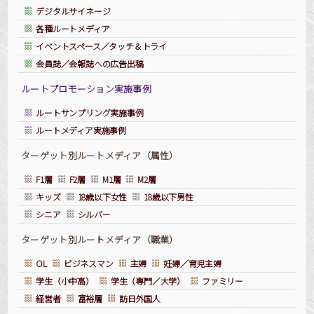
デジタルサイネージ
各種ルートメディア
イベントスペース／タッチ＆トライ
会員誌／会報誌への広告出稿
ルートプロモーション実施事例
ルートサンプリング実施事例
ルートメディア実施事例
ターゲット別ルートメディア（属性）
F1層
F2層
M1層
M2層
キッズ
18歳以下女性
18歳以下男性
シニア
シルバー
ターゲット別ルー
ト
メディア（職業）
OL
ビジネスマン
主婦
妊婦／育児主婦
学生（小中高）
学生（専門／大学）
ファミリー
経営者
富裕層
訪日外国人