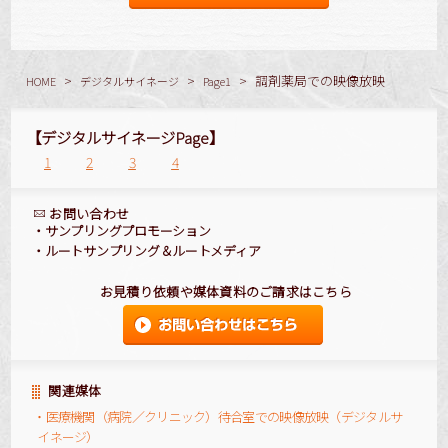
>
>
>
調剤薬局での映像放映
HOME
デジタルサイネージ
Page1
【デジタルサイネージPage】
1
2
3
4
お問い合わせ
・
サンプリングプロモーション
・
ルートサンプリング
＆
ルートメディア
お見積り依頼や媒体資料のご請求はこちら
関連媒体
・医療機関（病院／クリニック）待合室での映像放映（デジタルサ
イネージ）