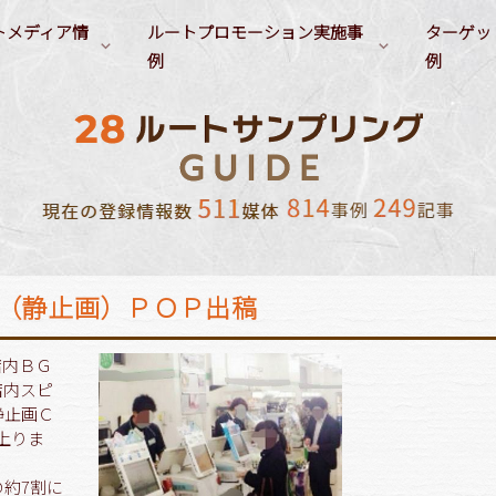
トメディア情
ルートプロモーション実施事
ターゲッ
例
例
ンル別プロモーション実施事例
サンプリングターゲット（職
（清涼飲料水）
会社／塾／スクールでのルートサンプリング
業）
要冷蔵商品
学生（専門
・食品（乳・植物性乳飲料）
自宅でのルートサンプリング
イベント告知
ファミリー
OL
（アルコール飲料）
その他のルートサンプリング
ヘアケア／スタイリング製品
経営者
ビジネスマン
オーラルケア製品
富裕層
主婦
／調味料
フェイスケア／スキンケア製
訪日外国人
妊婦・育児主婦
（静止画）ＰＯＰ出稿
学生（小中高）
店内ＢＧ
店内スピ
静止画Ｃ
上りま
約7割に