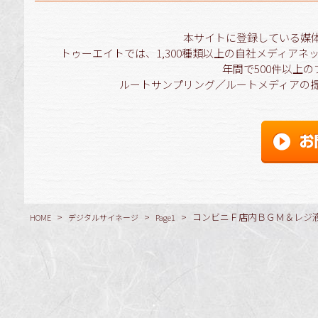
本サイトに登録している媒
トゥーエイトでは、1,300種類以上の自社メディア
年間で500件以上
ルートサンプリング／ルートメディアの
>
>
>
コンビニＦ店内ＢＧＭ＆レジ
HOME
デジタルサイネージ
Page1