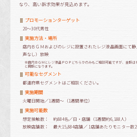
なり、高い訴求効果が見込めます。
プロモーションターゲット
20～30代男性
実施方法・場所
店内ＢＧＭおよびのレジに設置されたレジ液晶画面にて静
声なし）放映
※店内ＢＧＭとレジ液晶ＰＯＰどちらかのみもご相談可能ですが、金額は
と同額になります。
可能なセグメント
都道府県セグメントはご相談ください。
実施期間
火曜日開始／1週間～（1週間単位）
実施可能数
想定接触数： 約884名／日・店舗（1週間約6,188人）
放映店舗数： 最大15,884店舗／ 1店舗あたりモニター数