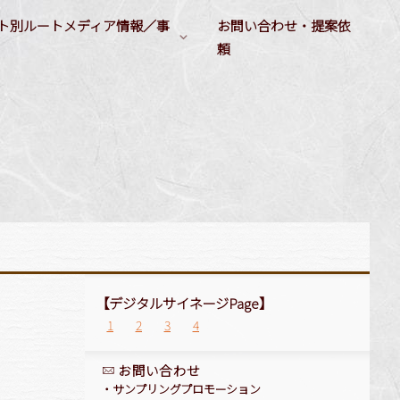
ト別ルートメディア情報／事
お問い合わせ・提案依
頼
ルートメディア媒体情報
サンプリングシーン
／大学）
デジタルサイネージ
衣類／キッチン／住居用製品
ヘルスケアシーン
各種ルートメディア
衛生製品／温熱製品
ビューティシーン
イベント／タッチ&トライ
店舗告知／店舗誘引
運動シーン
会員誌／会報誌への広告出稿
啓もう／啓発
非日常シーン
品
【デジタルサイネージPage】
1
2
3
4
お問い合わせ
・
サンプリングプロモーション