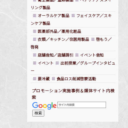
リング製品
オーラルケア製品
フェイスケア／スキ
ンケア製品
医薬部外品／薬用化粧品
衣類／キッチン／住居用製品
啓もう／
啓発
店舗告知／店舗誘引
イベント告知
イベント
出前授業／グループインタビュ
ー
要冷蔵
食品ロス削減啓蒙活動
プロモーション実施事例＆媒体サイト内検
索