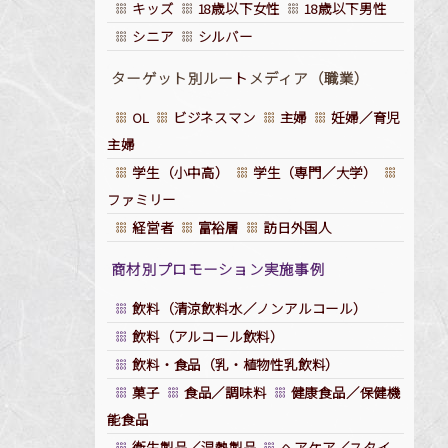
キッズ
18歳以下女性
18歳以下男性
シニア
シルバー
ターゲット別ルー
ト
メディア（職業）
OL
ビジネスマン
主婦
妊婦／育児
主婦
学生（小中高）
学生（専門／大学）
ファミリー
経営者
富裕層
訪日外国人
商材別プロモーション実施事例
飲料（清涼飲料水／ノンアルコール）
飲料（アルコール飲料）
飲料・食品（乳・植物性乳飲料）
菓子
食品／調味料
健康食品／保健機
能食品
衛生製品／温熱製品
ヘアケア／スタイ