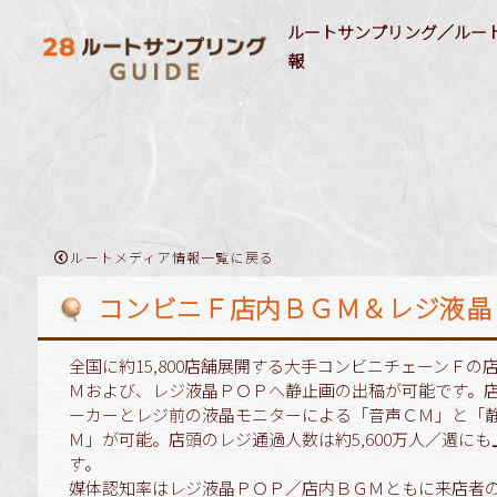
ルートサンプリング／ルー
報
ルートサンプリング媒体情報
ルートプロモーション実施事例
サンプリングターゲット(属性)
商品ジャ
28自社ネットワークメディア
最新のルートサンプリング実施事例
F1層
18歳以下女性
飲料
店舗／施設でのルートサンプリング
最新のルートメディア実施事例
F2層
18歳以下男性
飲料
教育機関でのルートサンプリング
M1層
シニア
飲料
医療機関でのルートサンプリング
M2層
シルバー
菓子
ルートメディア情報一覧に戻る
キッズ
食品
コンビニＦ店内ＢＧＭ＆レジ液晶
全国に約15,800店舗展開する大手コンビニチェーンＦの
Ｍおよび、レジ液晶ＰＯＰへ静止画の出稿が可能です。
ーカーとレジ前の液晶モニターによる「音声ＣＭ」と「
Ｍ」が可能。店頭のレジ通過人数は約5,600万人／週にも
す。
媒体認知率はレジ液晶ＰＯＰ／店内ＢＧＭともに来店者の