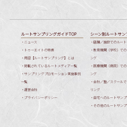
ルートサンプリングガイドTOP
シーン別ルートサン
・ニュース
・店舗／施設でのルート
・トゥーエイトの特長
・教育機関（学校）での
・用語【ルートサンプリング】とは
ング
・掲載されているルートメディア一覧
・医療機関（病院）での
・サンプリングプロモーション実施事例
ング
一覧
・会社／塾／スクールで
・運営会社
リング
・プライバシーポリシー
・自宅へのルートサンプ
・その他のルートサンプ