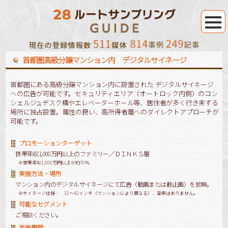
首都圏高級分譲マンション内 デジタルサイネージ
首都圏にある高級分譲マンション内に設置された デジタルサイネージ
への広告が可能です。セキュリティエリア（オートロック内側）のコン
シェルジュデスク横やエレベーターホール等、居住者が多く行き来する
場所に独占設置。属性の良い、高所得者層へのダイレクトアプローチが
可能です。
プロモーションターゲット
世帯年収1,000万円以上のファミリー／ＤＩＮＫＳ層
※世帯年収1,000万円以上が約70％
実施方法・場所
マンション内のデジタルサイネージにて広告（動画または静止画）を放映。
※サイネージ仕様： 32～42インチ（マンションにより異なる）、音声はありません。
可能なセグメント
ご相談ください。
実施期間