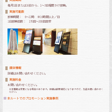
毎月1日または16日から、1～3日程度かけ放映。
実施可能数
放映時間： 6～22時 ※16時間以上／日
1日放映回数： 170回～200回目安
媒体情報
詳細はお問い合わせください。
実施料金
お問い合わせください。
※本情報は変更になる場合があります。詳細は都度確認になりますので、別途お問い合わせく
ださい。
本ルートでのプロモーション実施事例
[商品]
[!% if (image.url!="") { %]