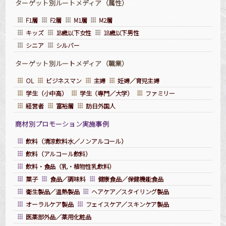
ターゲット別ルートメディア（属性）
F1層
F2層
M1層
M2層
キッズ
18歳以下女性
18歳以下男性
シニア
シルバー
ターゲット別ルー
ト
メディア（職業）
OL
ビジネスマン
主婦
妊婦／育児主婦
学生（小中高）
学生（専門／大学）
ファミリー
経営者
富裕層
訪日外国人
商材別プロモーション実施事例
飲料（清涼飲料水／ノンアルコール）
飲料（アルコール飲料）
飲料・食品（乳・植物性乳飲料）
菓子
食品／調味料
健康食品／保健機能食品
衛生製品／温熱製品
ヘアケア／スタイリング製品
オーラルケア製品
フェイスケア／スキンケア製品
医薬部外品／薬用化粧品