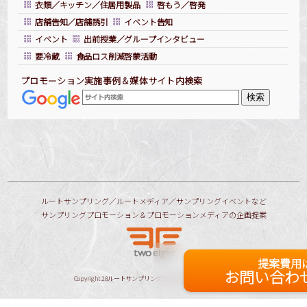
衣類／キッチン／住居用製品
啓もう／啓発
店舗告知／店舗誘引
イベント告知
イベント
出前授業／グループインタビュー
要冷蔵
食品ロス削減啓蒙活動
プロモーション実施事例＆媒体サイト内検索
ルートサンプリング／ルートメディア／サンプリングイベントなど
サンプリングプロモーション＆プロモーションメディアの企画提案
提案費用
お問い合わ
Copyright
28ルートサンプリングガイド
All Rights Reserved.