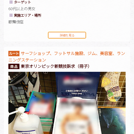
ターゲット
60代以上の男女
実施エリア・場所
歌舞伎座
詳細を見る
サーフショップ、フットサル施設、ジム、美容室、ラン
ニングステーション
東京オリンピック新競技訴求（冊子）