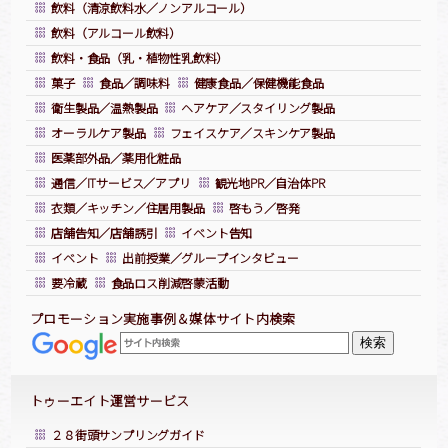
飲料（清涼飲料水／ノンアルコール）
飲料（アルコール飲料）
飲料・食品（乳・植物性乳飲料）
菓子
食品／調味料
健康食品／保健機能食品
衛生製品／温熱製品
ヘアケア／スタイリング製品
オーラルケア製品
フェイスケア／スキンケア製品
医薬部外品／薬用化粧品
通信／ITサービス／アプリ
観光地PR／自治体PR
衣類／キッチン／住居用製品
啓もう／啓発
店舗告知／店舗誘引
イベント告知
イベント
出前授業／グループインタビュー
要冷蔵
食品ロス削減啓蒙活動
プロモーション実施事例＆媒体サイト内検索
トゥーエイト運営サービス
２８街頭サンプリングガイド