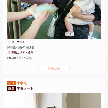
ターゲット
保育園利用の保護者
実施エリア・場所
1都7県2府 326施設
詳細を見る
小学校
学習ノート