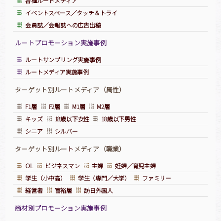
各種ルートメディア
イベントスペース／タッチ＆トライ
会員誌／会報誌への広告出稿
ルートプロモーション実施事例
ルートサンプリング実施事例
ルートメディア実施事例
ターゲット別ルートメディア（属性）
F1層
F2層
M1層
M2層
キッズ
18歳以下女性
18歳以下男性
シニア
シルバー
ターゲット別ルー
ト
メディア（職業）
OL
ビジネスマン
主婦
妊婦／育児主婦
学生（小中高）
学生（専門／大学）
ファミリー
経営者
富裕層
訪日外国人
商材別プロモーション実施事例