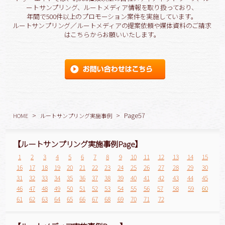
ートサンプリング、ルートメディア情報を取り扱っており、
年間で500件以上のプロモーション案件を実施しています。
ルートサンプリング／ルートメディアの提案依頼や媒体資料のご請求
はこちらからお願いいたします。
>
>
Page57
HOME
ルートサンプリング実施事例
【ルートサンプリング実施事例Page】
1
2
3
4
5
6
7
8
9
10
11
12
13
14
15
16
17
18
19
20
21
22
23
24
25
26
27
28
29
30
31
32
33
34
35
36
37
38
39
40
41
42
43
44
45
46
47
48
49
50
51
52
53
54
55
56
57
58
59
60
61
62
63
64
65
66
67
68
69
70
71
72